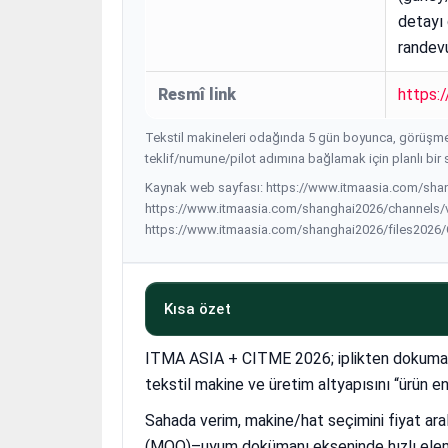
detayı 
randevu
Resmî link
https:
Tekstil makineleri odağında 5 gün boyunca, görüşme
teklif/numune/pilot adımına bağlamak için planlı bir 
Kaynak web sayfası: https://www.itmaasia.com/shan
https://www.itmaasia.com/shanghai2026/channels/v
https://www.itmaasia.com/shanghai2026/files202
Kısa özet
ITMA ASIA + CITME 2026; iplikten dokuma/
tekstil makine ve üretim altyapısını “ürün end
Sahada verim, makine/hat seçimini fiyat ara
(MOQ)–uyum dokümanı ekseninde hızlı eleme