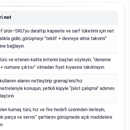
ri not
 ürün–SKU’yu daraltıp kapasite ve sarf tüketimi için net
ralıkla gidin; görüşmeyi “teklif + devreye alma takvimi”
ine bağlayın.
 türü ve istenen kalite kriterini baştan söyleyin; “deneme
 + numune çıktısı” olmadan fiyat kıyasına takılmayın.
kullanım alanını netleştirip gramaj/eni/hız
etreleriyle konuşun; yetkili kişiyle “pilot çalışma” adımını
laştırın.
ilen kumaş türü, hız ve fire hedefi üzerinden ilerleyin;
k parça ve servis” şartlarını görüşmede açık maddelere
n.