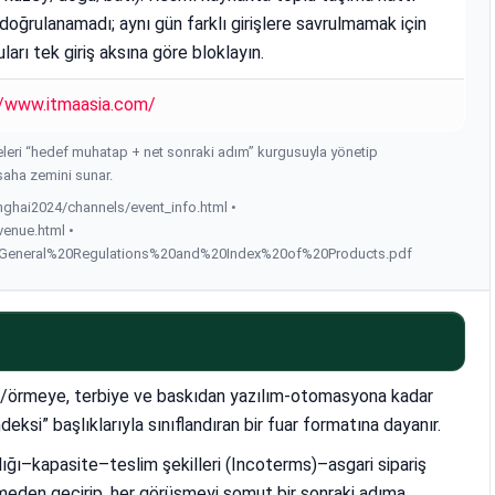
doğrulanamadı; aynı gün farklı girişlere savrulmamak için
ları tek giriş aksına göre bloklayın.
//www.itmaasia.com/
leri “hedef muhatap + net sonraki adım” kurgusuyla yönetip
saha zemini sunar.
ghai2024/channels/event_info.html •
enue.html •
6/General%20Regulations%20and%20Index%20of%20Products.pdf
örmeye, terbiye ve baskıdan yazılım-otomasyona kadar
eksi” başlıklarıyla sınıflandıran bir fuar formatına dayanır.
lığı–kapasite–teslim şekilleri (Incoterms)–asgari sipariş
den geçirip, her görüşmeyi somut bir sonraki adıma