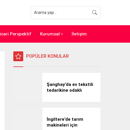
icari Perspektif
Kurumsal
İletişim
POPÜLER KONULAR
Şanghay’da ev tekstili
tedarikine odaklı
profesyonel iş gezisi
İngiltere’de tarım
makineleri için