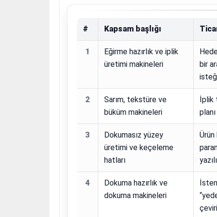
#
Kapsam başlığı
Tica
1
Eğirme hazırlık ve iplik
Hedef
üretimi makineleri
bir a
isteğ
2
Sarım, tekstüre ve
İplik
büküm makineleri
planı
3
Dokumasız yüzey
Ürün 
üretimi ve keçeleme
param
hatları
yazılı
4
Dokuma hazırlık ve
İsten
dokuma makineleri
“yede
çeviri