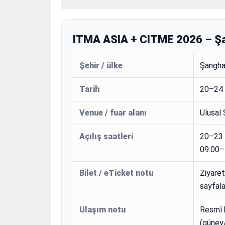
ITMA ASIA + CITME 2026 – Şa
Şehir / ülke
Şangha
Tarih
20–24 
Venue / fuar alanı
Ulusal
Açılış saatleri
20–23 
09:00–1
Bilet / eTicket notu
Ziyaret
sayfal
Ulaşım notu
Resmî b
(güney