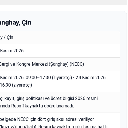
nghay, Çin
y / Çin
Kasım 2026
 Sergi ve Kongre Merkezi (Şanghay) (NECC)
Kasım 2026: 09:00–17:30 (ziyaretçi) • 24 Kasım 2026:
6:30 (ziyaretçi)
çi kayıt, giriş politikası ve ücret bilgisi 2026 resmî
arında Resmî kaynakta doğrulanamadı.
elgede NECC için dört giriş aksı adresi veriliyor
/kuzey/doğu/batı). Resmî kaynakta toplu taşıma hattı