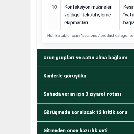
10
Konfeksiyon makineleri
Kesi
ve diğer tekstil işleme
“yatı
ekipmanları
bağla
Not: Bu tablo resmî “sections / product categories”
Ürün grupları ve satın alma bağlamı
Kimlerle görüşülür
Sahada verim için 3 ziyaret rotası
Görüşmede sorulacak 12 kritik soru
Gitmeden önce hazırlık seti