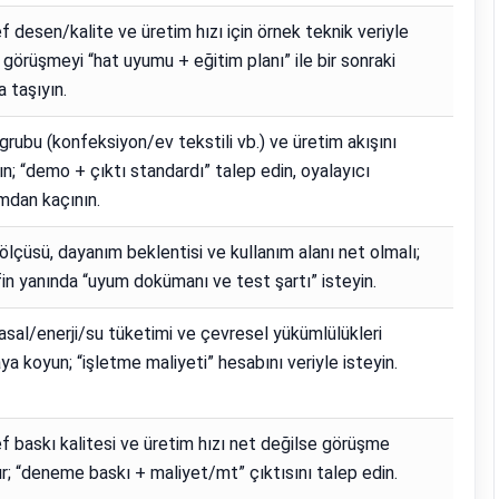
 desen/kalite ve üretim hızı için örnek teknik veriyle
; görüşmeyi “hat uyumu + eğitim planı” ile bir sonraki
 taşıyın.
grubu (konfeksiyon/ev tekstili vb.) ve üretim akışını
ın; “demo + çıktı standardı” talep edin, oyalayıcı
mdan kaçının.
ölçüsü, dayanım beklentisi ve kullanım alanı net olmalı;
fin yanında “uyum dokümanı ve test şartı” isteyin.
sal/enerji/su tüketimi ve çevresel yükümlülükleri
a koyun; “işletme maliyeti” hesabını veriyle isteyin.
 baskı kalitesi ve üretim hızı net değilse görüşme
ır; “deneme baskı + maliyet/mt” çıktısını talep edin.