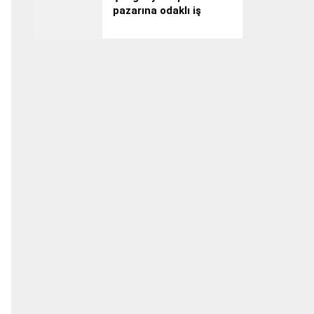
pazarına odaklı iş
gezisi: Yarn Expo
Spring 2026