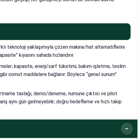
klı teknoloji yaklaşımıyla çözen makine/hat alternatiflerini
asite” kıyasını sahada hızlandırır.
eler; kapasite, enerji/sarf tüketimi, bakım-işletme, teslim
 gibi somut maddelere bağlanır. Böylece “genel sunum”
 şartname taslağı, demo/deneme, numune çıktısı ve pilot
pariş aynı gün gelmeyebilir; doğru hedefleme ve hızlı takip