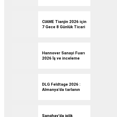
profesyonel iş gezisi:
LAMMA Show 2026
CIAME Tianjin 2026 için
7 Gece 8 Günlük Ticari
Fuar Programı
Hannover Sanayi Fuarı
2026 İş ve inceleme
gezisi
DLG Feldtage 2026 :
Almanya’da tarlanın
içinde tarla bitkileri ve
tarım teknolojisi
buluşması
Şanghay’da iplik