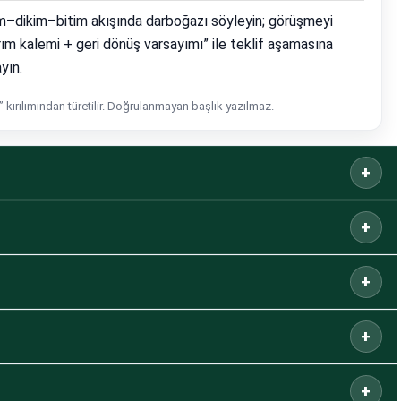
m–dikim–bitim akışında darboğazı söyleyin; görüşmeyi
rım kalemi + geri dönüş varsayımı” ile teklif aşamasına
yın.
 kırılımından türetilir. Doğrulanmayan başlık yazılmaz.