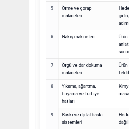
5
Örme ve çorap
Hedef
makineleri
gidin
adıma
6
Nakış makineleri
Ürün 
anlat
sunu
7
Örgü ve dar dokuma
Ürün 
makineleri
tekli
8
Yıkama, ağartma,
Kimya
boyama ve terbiye
masay
hatları
9
Baskı ve dijital baskı
Hedef
sistemleri
dağıl