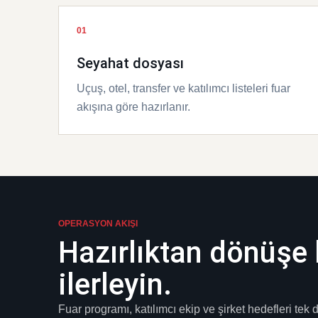
01
Seyahat dosyası
Uçuş, otel, transfer ve katılımcı listeleri fuar
akışına göre hazırlanır.
OPERASYON AKIŞI
Hazırlıktan dönüşe 
ilerleyin.
Fuar programı, katılımcı ekip ve şirket hedefleri tek 