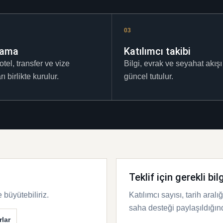
03
lama
Katılımcı takibi
otel, transfer ve vize
Bilgi, evrak ve seyahat akışı
ı birlikte kurulur.
güncel tutulur.
Teklif için gerekli bilg
 büyütebiliriz.
Katılımcı sayısı, tarih aral
saha desteği paylaşıldığınd
rlar