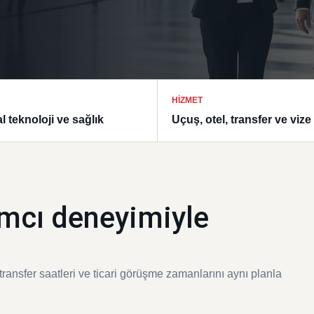
HIZMET
l teknoloji ve sağlık
Uçuş, otel, transfer ve vize
lımcı deneyimiyle
transfer saatleri ve ticari görüşme zamanlarını aynı planla