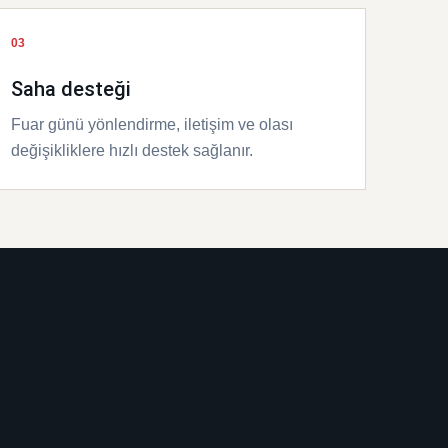
03
Saha desteği
Fuar günü yönlendirme, iletişim ve olası
değişikliklere hızlı destek sağlanır.