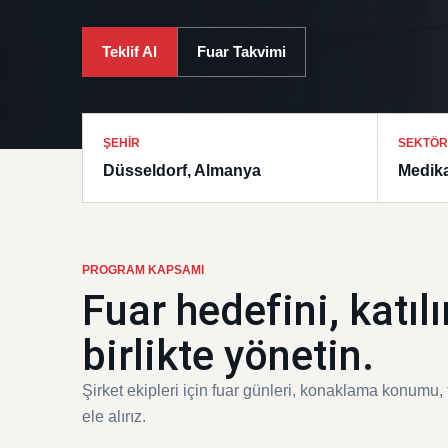
Teklif Al
Fuar Takvimi
ŞEHIR
SEKTÖR
Düsseldorf, Almanya
Medika
PROGRAM KAPSAMI
Fuar hedefini, katı
birlikte yönetin.
Şirket ekipleri için fuar günleri, konaklama konumu, 
ele alırız.