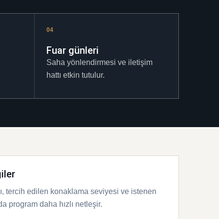
04
Fuar günleri
Saha yönlendirmesi ve iletişim
hattı etkin tutulur.
iler
ığı, tercih edilen konaklama seviyesi ve istenen
a program daha hızlı netleşir.