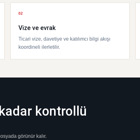
02
Vize ve evrak
Ticari vize, davetiye ve katılımcı bilgi akışı
koordineli ilerletilir.
kadar kontrollü
dosyada görünür kalır.