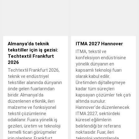
Almanya’da teknik
ITMA 2027 Hannover
tekstiller için iş gezisi:
ITMA, tekstil ve
Techtextil Frankfurt
konfeksiyon endüstrisine
2026
yönelik dünyanın en
Techtextil Frankfurt 2026,
kapsamlı teknoloji fuarı
teknik ve endüstriyel
olarak kabul edilir.
tekstiller alanında dünyanın
Üretimden dijitalleşmeye
önde gelen fuarlarından
kadar tüm süreçleri
biridir. Almanya’da
kapsayan çözümler tek çatı
düzenlenen etkinlik, ileri
altında sunulur.
malzeme ve fonksiyonel
Hannover’de düzenlenecek
tekstil çözümlerine
ITMA 2027, sektördeki
odaklanır. Fuara yönelik iş
küresel eğilimlerin
gezileri, üretim ve teknoloji
belirlendiği bir referans
temelli ticari görüşmeler
noktasıdır. Fuar, ileri
için planlanır. Frankfurt,
teknoloji yatırımlarıyla