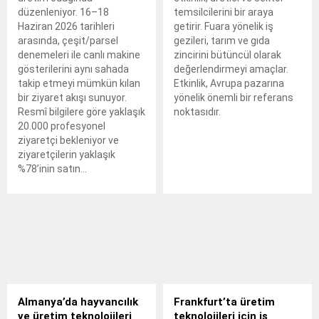
düzenleniyor. 16–18
temsilcilerini bir araya
Haziran 2026 tarihleri
getirir. Fuara yönelik iş
arasında, çeşit/parsel
gezileri, tarım ve gıda
denemeleri ile canlı makine
zincirini bütüncül olarak
gösterilerini aynı sahada
değerlendirmeyi amaçlar.
takip etmeyi mümkün kılan
Etkinlik, Avrupa pazarına
bir ziyaret akışı sunuyor.
yönelik önemli bir referans
Resmî bilgilere göre yaklaşık
noktasıdır.
20.000 profesyonel
ziyaretçi bekleniyor ve
ziyaretçilerin yaklaşık
%78’inin satın...
Almanya’da hayvancılık
Frankfurt’ta üretim
ve üretim teknolojileri
teknolojileri için iş