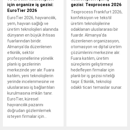
için organize iş gezisi:
gezisi: Texprocess 2026
EuroTier 2026
Texprocess Frankfurt 2026,
EuroTier 2026, hayvancılık,
konfeksiyon ve tekstil
yem, hayvan sağlığı ve
üretim teknolojilerine
üretim teknolojileri alanında
odaklanan uluslararası bir
dünyanın en büyük ihtisas
fuardır. Almanya’da
fuarlarından biridir.
düzenlenen organizasyon,
Almanya’da düzenlenen
otomasyon ve dijital üretim
etkinlik, sektör
çözümlerini merkezine alır.
profesyonellerine yönelik
Fuara katılım, üretim
planlı iş gezilerinin
süreçlerini geliştirmeyi
merkezinde yer alır. Fuara
hedefleyen firmalar için
katılım, yeni teknolojilerin
planlı bir iş gezisi niteliği
yerinde incelenmesine ve
taşır. Etkinlik, teknoloji
uluslararası iş bağlantıları
odaklı ticari temaslar sunar.
kurulmasına imkân tanır.
EuroTier, küresel
hayvancılık pazarını
doğrudan gözlemlemek
isteyen firmalar için...