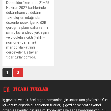
Düsseldorf kentinde 21–25
Haziran 2027 tarihlerinde,
dökümhane ve döküm
teknolojileri odağında
düzenlenecek. İçerik; B2B
görüşme planı, saha verimi
için rota/randevu yaklaşımı
ve ölçülebilir çıktı (teklif–
numune–deneme)
mantığıyla katılımı
çerçeveler. Detaylar
ticariturlar.com’da.
1
2
İş gezileri ve sektörel organizasyonlar için uçtan uca çözümler Yurt
içi ve yurt dışında düzenlenen fuarlar, iş gezileri ve profesyonel
organizasyonlar için ulaşım, konaklama ve saha koordinasyonunu