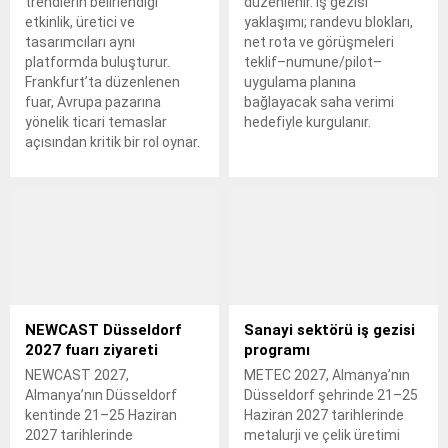
trendlerin belirlendiği
düzenlenir. İş gezisi
etkinlik, üretici ve
yaklaşımı; randevu blokları,
tasarımcıları aynı
net rota ve görüşmeleri
platformda buluşturur.
teklif–numune/pilot–
Frankfurt’ta düzenlenen
uygulama planına
fuar, Avrupa pazarına
bağlayacak saha verimi
yönelik ticari temaslar
hedefiyle kurgulanır.
açısından kritik bir rol oynar.
NEWCAST Düsseldorf
Sanayi sektörü iş gezisi
2027 fuarı ziyareti
programı
NEWCAST 2027,
METEC 2027, Almanya’nın
Almanya’nın Düsseldorf
Düsseldorf şehrinde 21–25
kentinde 21–25 Haziran
Haziran 2027 tarihlerinde
2027 tarihlerinde
metalurji ve çelik üretimi