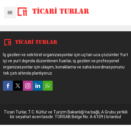
Şanghay’da ev tekstili
tedarikine odaklı
profesyonel iş gezisi
İş gezileri ve sektörel organizasyonlar için uçtan uca çözümler Yurt
içi ve yurt dışında düzenlenen fuarlar, iş gezileri ve profesyonel
organizasyonlar için ulaşım, konaklama ve saha koordinasyonunu
tek çatı altında planlıyoruz.
Ticari Turlar, T.C. Kültür ve Turizm Bakanlığı’na bağlı, A Grubu yetkili
bir seyahat acentasıdır. TÜRSAB Belge No: A-6109 | İstanbul