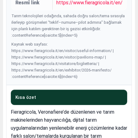
Resmî link
https://www.fieragricola.it/en/
Tarım teknolojileri odağında, sahada doğru salon/tema sırasıyla
ilerleyip görüşmeleri “teklif–numune–pilot adımına” bağlamak
için planlı katılım gerektiren bir iş gezisi etkinliğidir.
:contentReference[oaicite:5]{index=5}
Kaynak web sayfası:
https://www.fieragricola.it/en/visitor/useful-information/ |
https://www.fieragricola.it/en/visitor/pavilions-map/ |
https://www.fieragricola.it/visitatore/biglietteria/ |
https://www.fieragricola.it/en/exhibitor/2026-manifesto/
:contentReference[oaicite:6]{index=6}
Kısa özet
Fieragricola, Veronafiere’de düzenlenen ve tarım
makinelerinden hayvancılığa, dijital tarım
uygulamalarından yenilenebilir enerji çözümlerine kadar
farklı salon/temalarda kurgulanan bir tarım