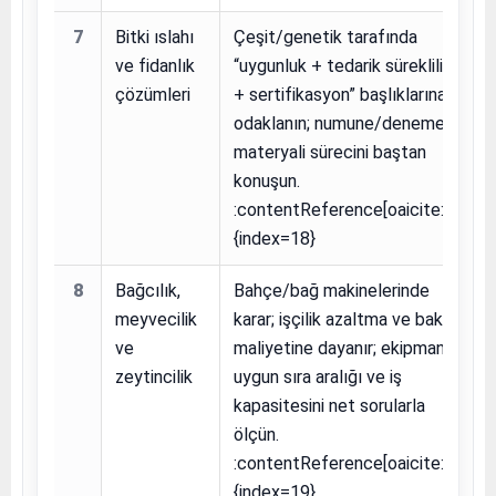
7
Bitki ıslahı
Çeşit/genetik tarafında
ve fidanlık
“uygunluk + tedarik sürekliliği
çözümleri
+ sertifikasyon” başlıklarına
odaklanın; numune/deneme
materyali sürecini baştan
konuşun.
:contentReference[oaicite:18]
{index=18}
8
Bağcılık,
Bahçe/bağ makinelerinde
meyvecilik
karar; işçilik azaltma ve bakım
ve
maliyetine dayanır; ekipmanın
zeytincilik
uygun sıra aralığı ve iş
kapasitesini net sorularla
ölçün.
:contentReference[oaicite:19]
{index=19}