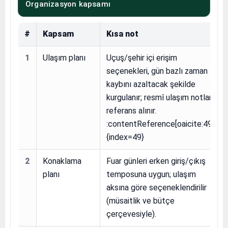
Organizasyon kapsamı
#
Kapsam
Kısa not
1
Ulaşım planı
Uçuş/şehir içi erişim
seçenekleri, gün bazlı zaman
kaybını azaltacak şekilde
kurgulanır; resmî ulaşım notları
referans alınır.
:contentReference[oaicite:49]
{index=49}
2
Konaklama
Fuar günleri erken giriş/çıkış
planı
temposuna uygun; ulaşım
aksına göre seçeneklendirilir
(müsaitlik ve bütçe
çerçevesiyle).