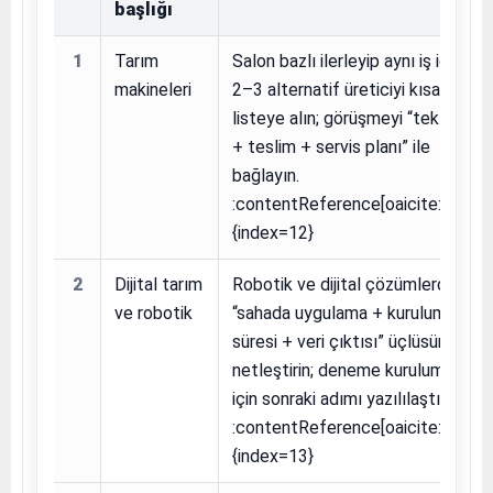
başlığı
1
Tarım
Salon bazlı ilerleyip aynı iş için
makineleri
2–3 alternatif üreticiyi kısa
listeye alın; görüşmeyi “teklif
+ teslim + servis planı” ile
bağlayın.
:contentReference[oaicite:12]
{index=12}
2
Dijital tarım
Robotik ve dijital çözümlerde
ve robotik
“sahada uygulama + kurulum
süresi + veri çıktısı” üçlüsünü
netleştirin; deneme kurulumu
için sonraki adımı yazılılaştırın.
:contentReference[oaicite:13]
{index=13}