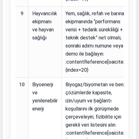
9
Hayvancılık
Yem, sağlık, refah ve barınak
ekipmanı
ekipmanında “performans
ve hayvan
verisi + tedarik sürekliliği +
sağlığı
teknik destek” net olmalı;
sonraki adımı numune veya
demo ile bağlayın.
:contentReference[oaicite:20]
{index=20}
10
Biyoenerji
Biyogaz/biyometan ve benzeri
ve
çözümlerde kapasite,
yenilenebilir
izin/uyum ve bağlantı
enerji
koşullarını ilk görüşmede
çerçeveleyin; fizibilite için
gerekli veri listesini alın.
:contentReference[oaicite:21]