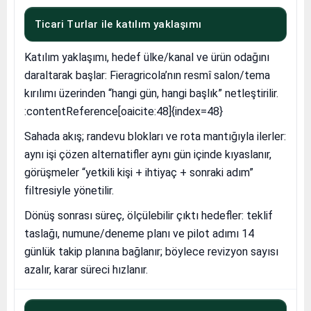
Ticari Turlar ile katılım yaklaşımı
Katılım yaklaşımı, hedef ülke/kanal ve ürün odağını
daraltarak başlar: Fieragricola’nın resmî salon/tema
kırılımı üzerinden “hangi gün, hangi başlık” netleştirilir.
:contentReference[oaicite:48]{index=48}
Sahada akış; randevu blokları ve rota mantığıyla ilerler:
aynı işi çözen alternatifler aynı gün içinde kıyaslanır,
görüşmeler “yetkili kişi + ihtiyaç + sonraki adım”
filtresiyle yönetilir.
Dönüş sonrası süreç, ölçülebilir çıktı hedefler: teklif
taslağı, numune/deneme planı ve pilot adımı 14
günlük takip planına bağlanır; böylece revizyon sayısı
azalır, karar süreci hızlanır.