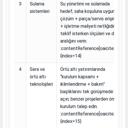
3
Sulama
Su yönetimi ve sulamada
sistemleri
hedef; saha koşuluna uygun
çözüm + parça/servis erişimi
+ işletme maliyeti netliğidir;
teklif isterken ölçüleri ve debi
aralığını verin.
:contentReference[oaicite:14]
{index=14}
4
Sera ve
Örtü altı yatırımlarında
örtü altı
“kurulum kapsamı +
teknolojileri
iklimlendirme + bakım”
başlıklarını tek görüşmede
açın; benzer projelerden örnek
kurulum talep edin.
:contentReference[oaicite:15]
{index=15}