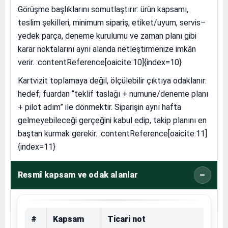
Görüşme başlıklarını somutlaştırır: ürün kapsamı,
teslim şekilleri, minimum sipariş, etiket/uyum, servis–
yedek parça, deneme kurulumu ve zaman planı gibi
karar noktalarını aynı alanda netleştirmenize imkân
verir. :contentReference[oaicite:10]{index=10}
Kartvizit toplamaya değil, ölçülebilir çıktıya odaklanır:
hedef; fuardan “teklif taslağı + numune/deneme planı
+ pilot adım” ile dönmektir. Siparişin aynı hafta
gelmeyebileceği gerçeğini kabul edip, takip planını en
baştan kurmak gerekir. :contentReference[oaicite:11]
{index=11}
Resmî kapsam ve odak alanlar
#
Kapsam
Ticari not