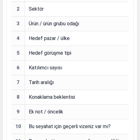
2
Sektör
3
Ürün / ürün grubu odağı
4
Hedef pazar / ülke
5
Hedef görüşme tipi
6
Katılımcı sayısı
7
Tarih aralığı
8
Konaklama beklentisi
9
Ek not / öncelik
10
Bu seyahat için geçerli vizeniz var mı?