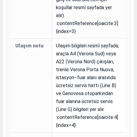
koşullar resmî sayfada yer
alır).
:contentReference[oaicite:3]
{index=3}
Ulaşım notu
Ulaşım bilgileri resmî sayfada;
araçla A4 (Verona Sud) veya
A22 (Verona Nord) çıkışları,
trenle Verona Porta Nuova;
istasyon–fuar alanı arasında
ücretsiz servis hattı (Line B)
ve Genovesa otoparkından
fuar alanına ücretsiz servis
(Line G) bilgileri yer alır.
:contentReference[oaicite:4]
{index=4}