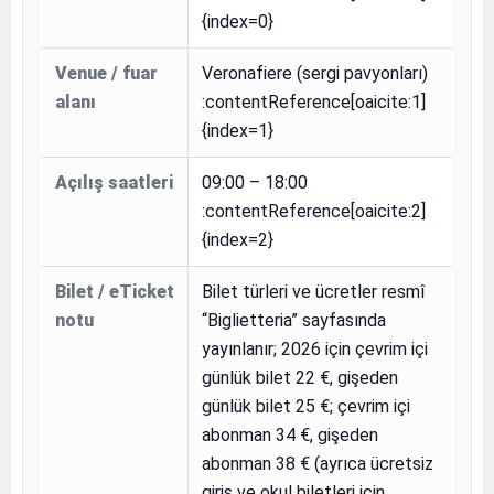
{index=0}
Venue / fuar
Veronafiere (sergi pavyonları)
alanı
:contentReference[oaicite:1]
{index=1}
Açılış saatleri
09:00 – 18:00
:contentReference[oaicite:2]
{index=2}
Bilet / eTicket
Bilet türleri ve ücretler resmî
notu
“Biglietteria” sayfasında
yayınlanır; 2026 için çevrim içi
günlük bilet 22 €, gişeden
günlük bilet 25 €; çevrim içi
abonman 34 €, gişeden
abonman 38 € (ayrıca ücretsiz
giriş ve okul biletleri için