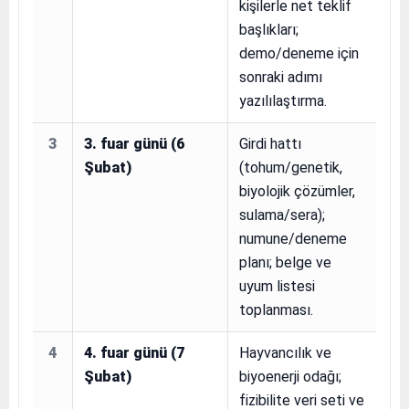
kişilerle net teklif
başlıkları;
demo/deneme için
sonraki adımı
yazılılaştırma.
3
3. fuar günü (6
Girdi hattı
Şubat)
(tohum/genetik,
biyolojik çözümler,
sulama/sera);
numune/deneme
planı; belge ve
uyum listesi
toplanması.
4
4. fuar günü (7
Hayvancılık ve
Şubat)
biyoenerji odağı;
fizibilite veri seti ve