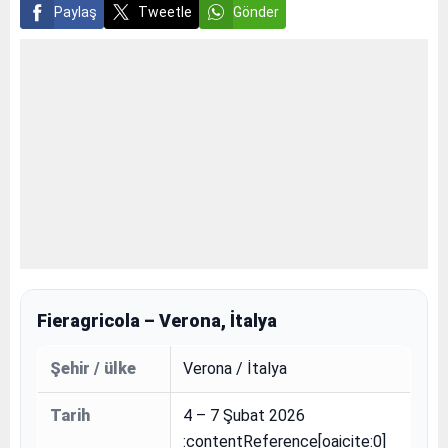
Paylaş
Tweetle
Gönder
Fieragricola – Verona, İtalya
Şehir / ülke
Verona / İtalya
Tarih
4 – 7 Şubat 2026
:contentReference[oaicite:0]