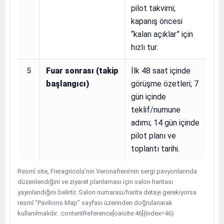
pilot takvimi;
kapanış öncesi
“kalan açıklar” için
hızlı tur.
5
Fuar sonrası (takip
İlk 48 saat içinde
başlangıcı)
görüşme özetleri; 7
gün içinde
teklif/numune
adımı; 14 gün içinde
pilot planı ve
toplantı tarihi.
Resmî site, Fieragricola’nın Veronafiere’nin sergi pavyonlarında
düzenlendiğini ve ziyaret planlaması için salon haritası
yayınlandığını belirtir. Salon numarası/harita detayı gerekiyorsa
resmî “Pavilions Map” sayfası üzerinden doğrulanarak
kullanılmalıdır. :contentReference[oaicite:46]{index=46}