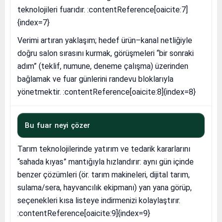
teknolojileri fuarıdır. :contentReference[oaicite:7]
{index=7}
Verimi artıran yaklaşım; hedef ürün–kanal netliğiyle
doğru salon sırasını kurmak, görüşmeleri “bir sonraki
adım” (teklif, numune, deneme çalışma) üzerinden
bağlamak ve fuar günlerini randevu bloklarıyla
yönetmektir. :contentReference[oaicite:8]{index=8}
Bu fuar neyi çözer
Tarım teknolojilerinde yatırım ve tedarik kararlarını
“sahada kıyas” mantığıyla hızlandırır: aynı gün içinde
benzer çözümleri (ör. tarım makineleri, dijital tarım,
sulama/sera, hayvancılık ekipmanı) yan yana görüp,
seçenekleri kısa listeye indirmenizi kolaylaştırır.
:contentReference[oaicite:9]{index=9}