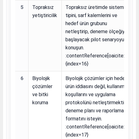
5
Topraksız
Topraksız üretimde sistem
yetiştiricilik
tipini, sarf kalemlerini ve
hedef ürün grubunu
netleştirip, deneme ölçeğiyle
başlayacak pilot senaryoyu
konuşun.
:contentReference[oaicite:16]
{index=16}
6
Biyolojik
Biyolojik çözümler için hedef;
çözümler
ürün iddiasını değil, kullanım
ve bitki
koşullarını ve uygulama
koruma
protokolünü netleştirmektir;
deneme planı ve raporlama
formatını isteyin.
:contentReference[oaicite:17]
{index=17}