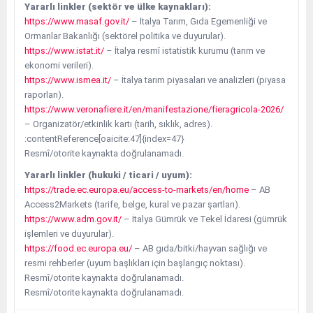
Yararlı linkler (sektör ve ülke kaynakları):
https://www.masaf.gov.it/
– İtalya Tarım, Gıda Egemenliği ve
Ormanlar Bakanlığı (sektörel politika ve duyurular).
https://www.istat.it/
– İtalya resmî istatistik kurumu (tarım ve
ekonomi verileri).
https://www.ismea.it/
– İtalya tarım piyasaları ve analizleri (piyasa
raporları).
https://www.veronafiere.it/en/manifestazione/fieragricola-2026/
– Organizatör/etkinlik kartı (tarih, sıklık, adres).
:contentReference[oaicite:47]{index=47}
Resmî/otorite kaynakta doğrulanamadı.
Yararlı linkler (hukuki / ticari / uyum):
https://trade.ec.europa.eu/access-to-markets/en/home
– AB
Access2Markets (tarife, belge, kural ve pazar şartları).
https://www.adm.gov.it/
– İtalya Gümrük ve Tekel İdaresi (gümrük
işlemleri ve duyurular).
https://food.ec.europa.eu/
– AB gıda/bitki/hayvan sağlığı ve
resmi rehberler (uyum başlıkları için başlangıç noktası).
Resmî/otorite kaynakta doğrulanamadı.
Resmî/otorite kaynakta doğrulanamadı.