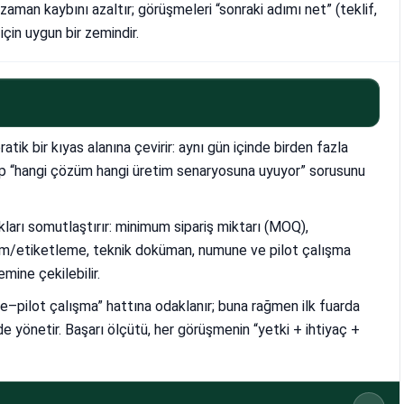
man kaybını azaltır; görüşmeleri “sonraki adımı net” (teklif,
çin uygun bir zemindir.
tik bir kıyas alanına çevirir: aynı gün içinde birden fazla
üp “hangi çözüm hangi üretim senaryosuna uyuyor” sorusunu
arı somutlaştırır: minimum sipariş miktarı (MOQ),
uyum/etiketleme, teknik doküman, numune ve pilot çalışma
mine çekilebilir.
–pilot çalışma” hattına odaklanır; buna rağmen ilk fuarda
 yönetir. Başarı ölçütü, her görüşmenin “yetki + ihtiyaç +