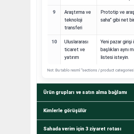
9
Araştırma ve
Prototip ve araş
teknoloji
saha” gibi net b
transferi
10
Uluslararası
Yeni pazar giriş
ticaret ve
başlıkları aynı 
yatırım
listesi isteyin.
Not: Bu tablo resmî “sections / product categories”
Ürün grupları ve satın alma bağlamı
Kimlerle görüşülür
Sahada verim için 3 ziyaret rotası