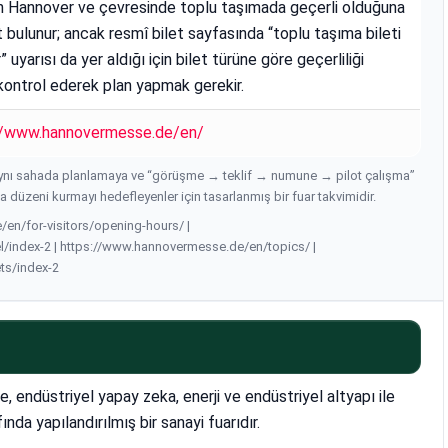
in Hannover ve çevresinde toplu taşımada geçerli olduğuna
t bulunur; ancak resmî bilet sayfasında “toplu taşıma bileti
r” uyarısı da yer aldığı için bilet türüne göre geçerliliği
kontrol ederek plan yapmak gerekir.
//www.hannovermesse.de/en/
ynı sahada planlamaya ve “görüşme → teklif → numune → pilot çalışma”
ma düzeni kurmayı hedefleyenler için tasarlanmış bir fuar takvimidir.
en/for-visitors/opening-hours/ |
l/index-2 | https://www.hannovermesse.de/en/topics/ |
ts/index-2
ndüstriyel yapay zeka, enerji ve endüstriyel altyapı ile
ında yapılandırılmış bir sanayi fuarıdır.