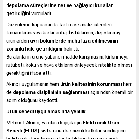
depolama süreçlerine net ve bağlayıcı kurallar
getirdiğini
vurguladı.
Düzenleme kapsamında tartım ve analiz işlemleri
tamamlanıncaya kadar antepfıstıklarının, depolanmış
ürünlerden
ayrı bölümlerde muhafaza edilmesinin
zorunlu hale getirildiğini
belirtti.
Bu alanların ürüne yabancı madde karışmasını, kirlenmeyi,
rutubeti, koku ve hava etkilerini önleyecek nitelikte olması
gerektiğini ifade etti.
Akıncı, uygulamanın hem
ürün kalitesinin korunması
hem
de
depolama disiplininin sağlanması
açısından önemli bir
adım olduğunu kaydetti.
Ürün senedi uygulamasında yenilik
Mehmet Akıncı, yapılan değişikliğin
Elektronik Ürün
Senedi (ELÜS)
sistemine de önemli katkılar sunduğunu
belirterek, depolanan antepfıstıklarında ürün senedi