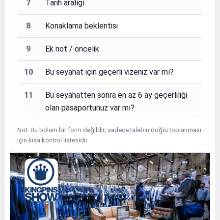
7
Tarih aralığı
8
Konaklama beklentisi
9
Ek not / öncelik
10
Bu seyahat için geçerli vizeniz var mı?
11
Bu seyahatten sonra en az 6 ay geçerliliği
olan pasaportunuz var mı?
Not: Bu bölüm bir form değildir; sadece talebin doğru toplanması
için kısa kontrol listesidir.