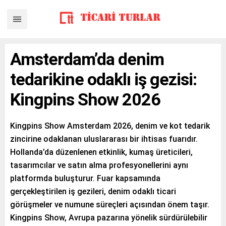
Amsterdam’da denim
tedarikine odaklı iş gezisi:
Kingpins Show 2026
Kingpins Show Amsterdam 2026, denim ve kot tedarik
zincirine odaklanan uluslararası bir ihtisas fuarıdır.
Hollanda’da düzenlenen etkinlik, kumaş üreticileri,
tasarımcılar ve satın alma profesyonellerini aynı
platformda buluşturur. Fuar kapsamında
gerçekleştirilen iş gezileri, denim odaklı ticari
görüşmeler ve numune süreçleri açısından önem taşır.
Kingpins Show, Avrupa pazarına yönelik sürdürülebilir