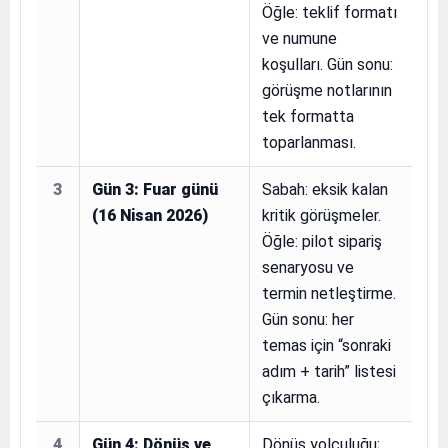
Öğle: teklif formatı
ve numune
koşulları. Gün sonu:
görüşme notlarının
tek formatta
toparlanması.
3
Gün 3: Fuar günü
Sabah: eksik kalan
(16 Nisan 2026)
kritik görüşmeler.
Öğle: pilot sipariş
senaryosu ve
termin netleştirme.
Gün sonu: her
temas için “sonraki
adım + tarih” listesi
çıkarma.
4
Gün 4: Dönüş ve
Dönüş yolculuğu;