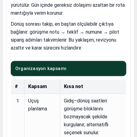
yürütülür. Gün içinde gereksiz dolaşımı azaltan bir rota
mantığıyla verim korunur.
Dönüş sonrası takip, en baştan ölçülebilir çıktıya
bağlanır: görüşme notu → teklif → numune → pilot
sipariş adımları takvimlenir. Bu yaklaşım, revizyonu
azaltır ve karar sürecini hızlandırır.
Organizasyon kapsamı
#
Kapsam
Kısa not
1
Uçuş
Gidiş–dönüş saatleri
planlama
görüşme bloklarını
bozmayacak şekilde
kurgulanır; alternatifli
seçenek sunulur.