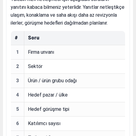
yanıtını kabaca bilmeniz yeterlidir. Yanıtlar netleştikçe
ulaşım, konaklama ve saha akışı daha az revizyonla
ilerler; görüşme hedefleri dağılmadan planlanır.
#
Soru
1
Firma unvanı
2
Sektör
3
Ürün / ürün grubu odağı
4
Hedef pazar / ülke
5
Hedef görüşme tipi
6
Katılımcı sayısı