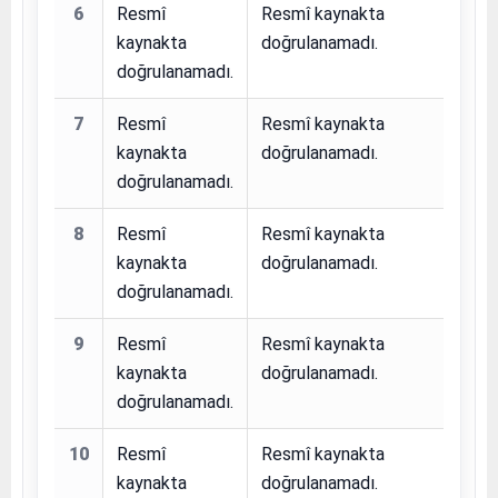
6
Resmî
Resmî kaynakta
kaynakta
doğrulanamadı.
doğrulanamadı.
7
Resmî
Resmî kaynakta
kaynakta
doğrulanamadı.
doğrulanamadı.
8
Resmî
Resmî kaynakta
kaynakta
doğrulanamadı.
doğrulanamadı.
9
Resmî
Resmî kaynakta
kaynakta
doğrulanamadı.
doğrulanamadı.
10
Resmî
Resmî kaynakta
kaynakta
doğrulanamadı.