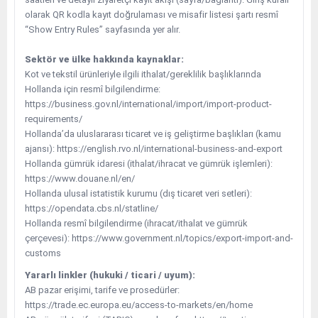
olarak QR kodla kayıt doğrulaması ve misafir listesi şartı resmî
“Show Entry Rules” sayfasında yer alır.
Sektör ve ülke hakkında kaynaklar:
Kot ve tekstil ürünleriyle ilgili ithalat/gereklilik başlıklarında
Hollanda için resmî bilgilendirme:
https://business.gov.nl/international/import/import-product-
requirements/
Hollanda’da uluslararası ticaret ve iş geliştirme başlıkları (kamu
ajansı): https://english.rvo.nl/international-business-and-export
Hollanda gümrük idaresi (ithalat/ihracat ve gümrük işlemleri):
https://www.douane.nl/en/
Hollanda ulusal istatistik kurumu (dış ticaret veri setleri):
https://opendata.cbs.nl/statline/
Hollanda resmî bilgilendirme (ihracat/ithalat ve gümrük
çerçevesi): https://www.government.nl/topics/export-import-and-
customs
Yararlı linkler (hukuki / ticari / uyum):
AB pazar erişimi, tarife ve prosedürler:
https://trade.ec.europa.eu/access-to-markets/en/home