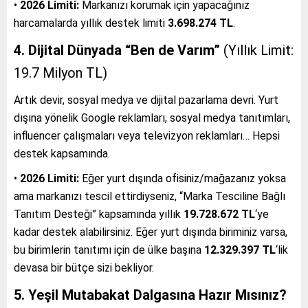
•
2026 Limiti:
Markanızı korumak için yapacağınız
harcamalarda yıllık destek limiti
3.698.274 TL
.
4. Dijital Dünyada “Ben de Varım”
(Yıllık Limit:
19.7 Milyon TL)
Artık devir, sosyal medya ve dijital pazarlama devri. Yurt
dışına yönelik Google reklamları, sosyal medya tanıtımları,
influencer çalışmaları veya televizyon reklamları… Hepsi
destek kapsamında.
•
2026 Limiti:
Eğer yurt dışında ofisiniz/mağazanız yoksa
ama markanızı tescil ettirdiyseniz, “Marka Tesciline Bağlı
Tanıtım Desteği” kapsamında yıllık
19.728.672 TL
‘ye
kadar destek alabilirsiniz. Eğer yurt dışında biriminiz varsa,
bu birimlerin tanıtımı için de ülke başına
12.329.397 TL
‘lik
devasa bir bütçe sizi bekliyor.
5. Yeşil Mutabakat Dalgasına Hazır Mısınız?