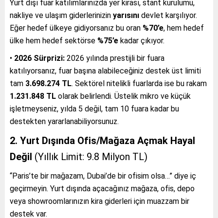
Yurt dışı fuar katılımlarınızda yer kirası, stant kurulumu,
nakliye ve ulaşım giderlerinizin
yarısını
devlet karşılıyor.
Eğer hedef ülkeye gidiyorsanız bu oran
%70’e
, hem hedef
ülke hem hedef sektörse
%75’e
kadar çıkıyor.
•
2026 Sürprizi:
2026 yılında prestijli bir fuara
katılıyorsanız, fuar başına alabileceğiniz destek üst limiti
tam
3.698.274 TL
. Sektörel nitelikli fuarlarda ise bu rakam
1.231.848 TL
olarak belirlendi. Üstelik mikro ve küçük
işletmeyseniz, yılda 5 değil, tam 10 fuara kadar bu
destekten yararlanabiliyorsunuz.
2. Yurt Dışında Ofis/Mağaza Açmak Hayal
Değil
(Yıllık Limit: 9.8 Milyon TL)
“Paris’te bir mağazam, Dubai’de bir ofisim olsa…” diye iç
geçirmeyin. Yurt dışında açacağınız mağaza, ofis, depo
veya showroomlarınızın kira giderleri için muazzam bir
destek var.