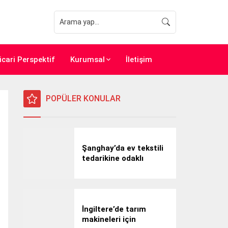
icari Perspektif
Kurumsal
İletişim
POPÜLER KONULAR
Şanghay’da ev tekstili
tedarikine odaklı
profesyonel iş gezisi
İngiltere’de tarım
makineleri için