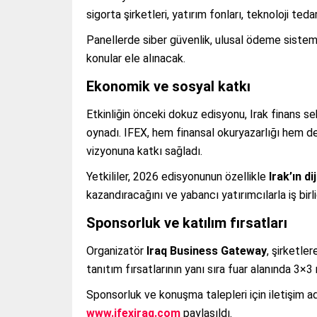
sigorta şirketleri, yatırım fonları, teknoloji ted
Panellerde siber güvenlik, ulusal ödeme sistemle
konular ele alınacak.
Ekonomik ve sosyal katkı
Etkinliğin önceki dokuz edisyonu, Irak finans 
oynadı. IFEX, hem finansal okuryazarlığı hem de u
vizyonuna katkı sağladı.
Yetkililer, 2026 edisyonunun özellikle
Irak’ın d
kazandıracağını ve yabancı yatırımcılarla iş birliğ
Sponsorluk ve katılım fırsatları
Organizatör
Iraq Business Gateway
, şirketle
tanıtım fırsatlarının yanı sıra fuar alanında 3×3
Sponsorluk ve konuşma talepleri için iletişim a
www.ifexiraq.com
paylaşıldı.