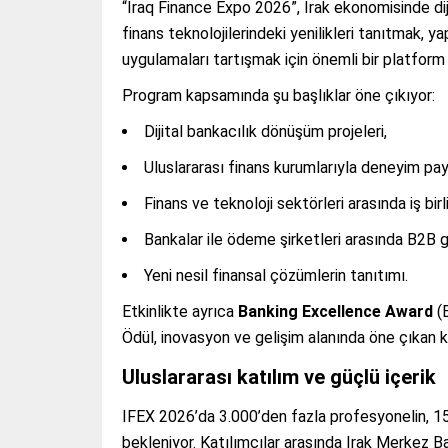
“Iraq Finance Expo 2026”, Irak ekonomisinde dij
finans teknolojilerindeki yenilikleri tanıtmak, y
uygulamaları tartışmak için önemli bir platform
Program kapsamında şu başlıklar öne çıkıyor:
Dijital bankacılık dönüşüm projeleri,
Uluslararası finans kurumlarıyla deneyim pay
Finans ve teknoloji sektörleri arasında iş birli
Bankalar ile ödeme şirketleri arasında B2B 
Yeni nesil finansal çözümlerin tanıtımı.
Etkinlikte ayrıca
Banking Excellence Award
(B
Ödül, inovasyon ve gelişim alanında öne çıkan k
Uluslararası katılım ve güçlü içerik
IFEX 2026’da 3.000’den fazla profesyonelin, 1
bekleniyor. Katılımcılar arasında Irak Merkez B