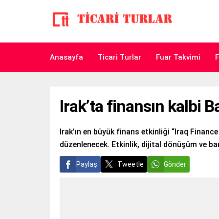
Anasayfa
Ticari Turlar
Fuar Takvimi
F
Irak’ta finansın kalbi 
Irak’ın en büyük finans etkinliği “Iraq Finan
düzenlenecek. Etkinlik, dijital dönüşüm ve ban
Paylaş
Tweetle
Gönder