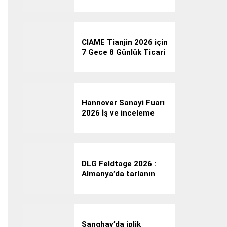
profesyonel iş gezisi:
LAMMA Show 2026
CIAME Tianjin 2026 için
7 Gece 8 Günlük Ticari
Fuar Programı
Hannover Sanayi Fuarı
2026 İş ve inceleme
gezisi
DLG Feldtage 2026 :
Almanya’da tarlanın
içinde tarla bitkileri ve
tarım teknolojisi
buluşması
Şanghay’da iplik