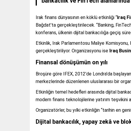
bankacılık ve FinTech alanlarında u
Irak finans dünyasının en köklü etkinliği “
Iraq F
Bağdat’ta gerçekleştirilecek. “Banking, FinTec
konferans, ülkenin dijital bankacılığa geçiş sür
Etkinlik, Irak Parlamentosu Maliye Komisyonu, 
gerçekleştiriliyor. Organizasyonu ise
Iraq Busi
Finansal dönüşümün on yılı
Broşüre göre IFEX, 2012’de Londra’da başlayan
merkezlerinde düzenlenen uluslararası bir organ
Etkinliğin temel hedefleri arasında dijital banka
modern finans teknolojilerine yatırım teşvikini 
Organizatörler, bu yılki etkinliğin “tarihin en ge
Dijital bankacılık, yapay zekâ ve b