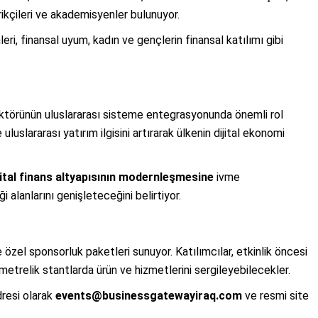
arikçileri ve akademisyenler bulunuyor.
ri, finansal uyum, kadın ve gençlerin finansal katılımı gibi
sektörünün uluslararası sisteme entegrasyonunda önemli rol
luslararası yatırım ilgisini artırarak ülkenin dijital ekonomi
ijital finans altyapısının modernleşmesine
ivme
i alanlarını genişleteceğini belirtiyor.
re özel sponsorluk paketleri sunuyor. Katılımcılar, etkinlik öncesi
 metrelik stantlarda ürün ve hizmetlerini sergileyebilecekler.
dresi olarak
events@businessgatewayiraq.com
ve resmi site