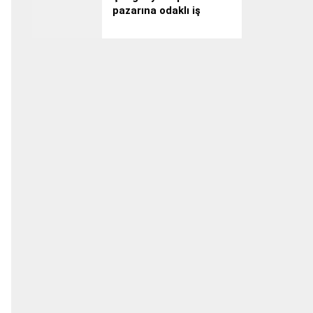
pazarına odaklı iş
gezisi: Yarn Expo
Spring 2026