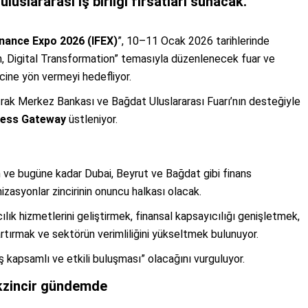
luslararası iş birliği fırsatları sunacak.
inance Expo 2026 (IFEX)
”, 10–11 Ocak 2026 tarihlerinde
h, Digital Transformation” temasıyla düzenlenecek fuar ve
ecine yön vermeyi hedefliyor.
Irak Merkez Bankası ve Bağdat Uluslararası Fuarı’nın desteğiyle
ness Gateway
üstleniyor.
 ve bugüne kadar Dubai, Beyrut ve Bağdat gibi finans
izasyonlar zincirinin onuncu halkası olacak.
cılık hizmetlerini geliştirmek, finansal kapsayıcılığı genişletmek,
artırmak ve sektörün verimliliğini yükseltmek bulunuyor.
niş kapsamlı ve etkili buluşması” olacağını vurguluyor.
lokzincir gündemde